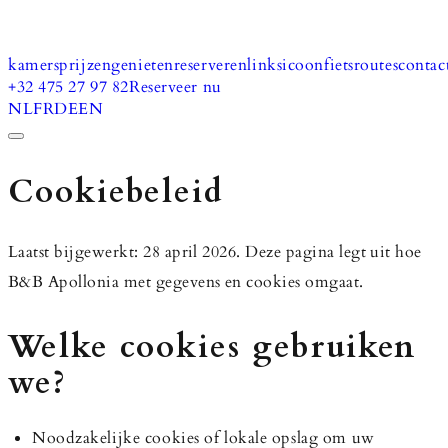
kamers
prijzen
genieten
reserveren
links
icoonfietsroutes
contac
+32 475 27 97 82
Reserveer nu
NL
FR
DE
EN
Cookiebeleid
Laatst bijgewerkt: 28 april 2026. Deze pagina legt uit hoe
B&B Apollonia met gegevens en cookies omgaat.
Welke cookies gebruiken
we?
Noodzakelijke cookies of lokale opslag om uw